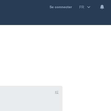
FR
Se connecter
#1