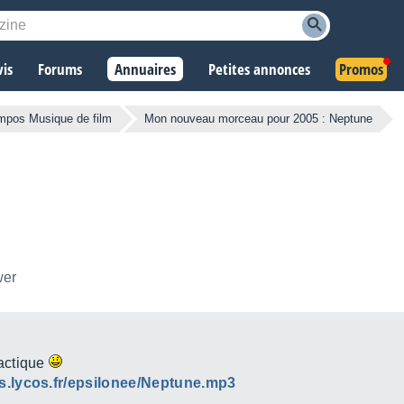
vis
Forums
Annuaires
Petites annonces
Promos
pos Musique de film
Mon nouveau morceau pour 2005 : Neptune
wer
actique
s.lycos.fr/epsilonee/Neptune.mp3