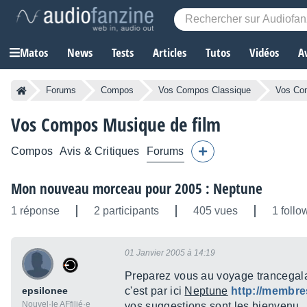
Matos
News
Tests
Articles
Tutos
Vidéos
A
Forums
Compos
Vos Compos Classique
Vos Com
Vos Compos Musique de film
Compos
Avis & Critiques
Forums
Mon nouveau morceau pour 2005 : Neptune
1 réponse
2 participants
405 vues
1 follo
01 Janvier 2005 à 14:19
Preparez vous au voyage trancegal
epsilonee
c'est par ici
Neptune
http://membre
Nouvel·le AFfilié·e
vos suggestions sont les bienvenu