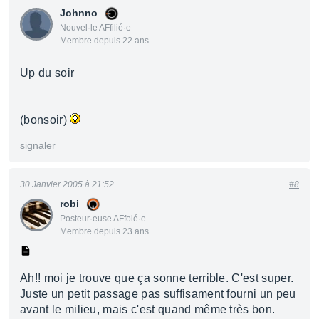
Johnno
Nouvel·le AFfilié·e
Membre depuis 22 ans
Up du soir
(bonsoir)
signaler
30 Janvier 2005 à 21:52
#8
robi
Posteur·euse AFfolé·e
Membre depuis 23 ans
Ah!! moi je trouve que ça sonne terrible. C'est super.
Juste un petit passage pas suffisament fourni un peu
avant le milieu, mais c'est quand même très bon.