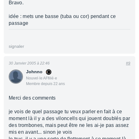
Bravo.
idée : mets une basse (tuba ou cor) pendant ce
passage
signaler
30 Janvier 2005 à 22:46
#9
Johnno
Nouvel·le AFfilié·e
Membre depuis 22 ans
Merci des comments
je vois de quel passage tu veux parler en fait à ce
moment là il y a des viloncells qui jouent doublés par
des trombones, mais peut être ne les ai-je pas assez
mis en avant... sinon je vois
le truc, il y a une sorte de flottement à ce moment là,