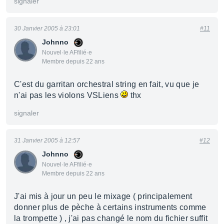
signaler
30 Janvier 2005 à 23:01
#11
Johnno
Nouvel·le AFfilié·e
Membre depuis 22 ans
C'est du garritan orchestral string en fait, vu que je
n'ai pas les violons VSLiens
thx
signaler
31 Janvier 2005 à 12:57
#12
Johnno
Nouvel·le AFfilié·e
Membre depuis 22 ans
J'ai mis à jour un peu le mixage ( principalement
donner plus de pèche à certains instruments comme
la trompette ) , j'ai pas changé le nom du fichier suffit