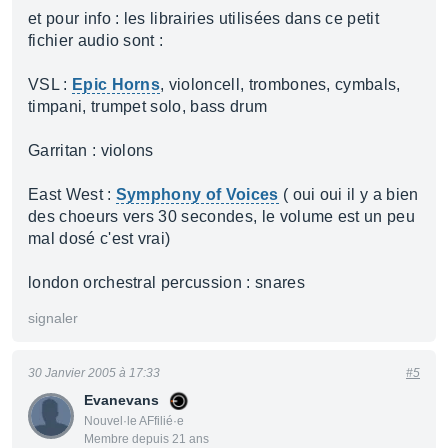
et pour info : les librairies utilisées dans ce petit
fichier audio sont :
VSL :
Epic Horns
, violoncell, trombones, cymbals,
timpani, trumpet solo, bass drum
Garritan : violons
East West :
Symphony of Voices
( oui oui il y a bien
des choeurs vers 30 secondes, le volume est un peu
mal dosé c'est vrai)
london orchestral percussion : snares
signaler
30 Janvier 2005 à 17:33
#5
Evanevans
Nouvel·le AFfilié·e
Membre depuis 21 ans