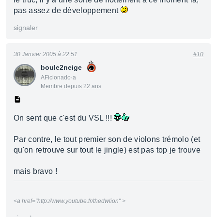
pas assez de développement
signaler
30 Janvier 2005 à 22:51
#10
boule2neige
AFicionado·a
Membre depuis 22 ans
On sent que c'est du VSL !!!
Par contre, le tout premier son de violons trémolo (et
qu'on retrouve sur tout le jingle) est pas top je trouve
mais bravo !
<a href="http://www.youtube.fr/thedwlion" >