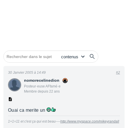
30 Janvier 2005 à 14:49
#2
nomorecelinedion
Posteur·euse AFfamé·e
Membre depuis 22 ans
Ouai ca merite un
1+1=11 et c'est ça qui est beau----
http://www.myspace.com/mikeyrandall