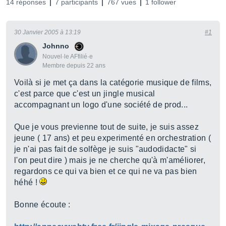
14 réponses
7 participants
767 vues
1 follower
30 Janvier 2005 à 13:19
#1
Johnno
Nouvel·le AFfilié·e
Membre depuis 22 ans
Voilà si je met ça dans la catégorie musique de films,
c'est parce que c'est un jingle musical
accompagnant un logo d'une société de prod...
Que je vous previenne tout de suite, je suis assez
jeune ( 17 ans) et peu experimenté en orchestration (
je n'ai pas fait de solfège je suis "audodidacte" si
l'on peut dire ) mais je ne cherche qu'à m'améliorer,
regardons ce qui va bien et ce qui ne va pas bien
héhé !
Bonne écoute :