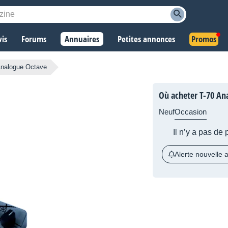
vis
Forums
Annuaires
Petites annonces
Promos
Analogue Octave
Où acheter T-70 An
Neuf
Occasion
Il n’y a pas de
Alerte nouvelle