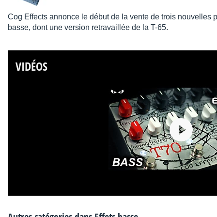
Cog Effects annonce le début de la vente de trois nouvelles
basse, dont une version retravaillée de la T-65.
VIDÉOS
Autres catégories dans
Effets basse