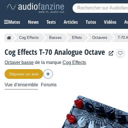
Matos
News
Tests
Articles
Tutos
Vidéos
A
Cog Effects
Basses
Effets
Octavers
T-70 
Cog Effects T-70 Analogue Octave
Octaver basse
de la marque
Cog Effects
Déposer un avis
Vue d’ensemble
Forums