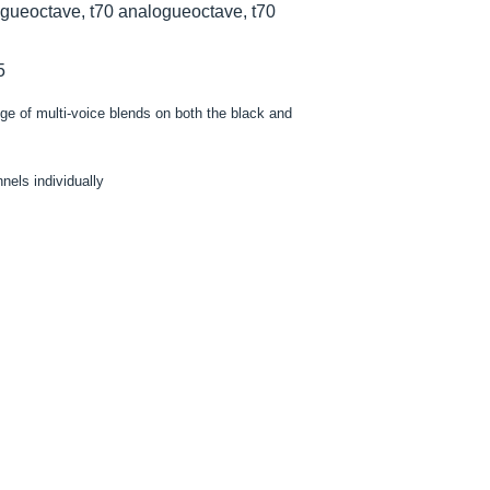
ogueoctave, t70 analogueoctave, t70
5
e of multi-voice blends on both the black and
nels individually