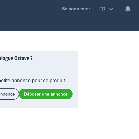
FR
Se connecter
alogue Octave ?
 petite annonce pour ce produit.
 annonce
Déposer une annonce