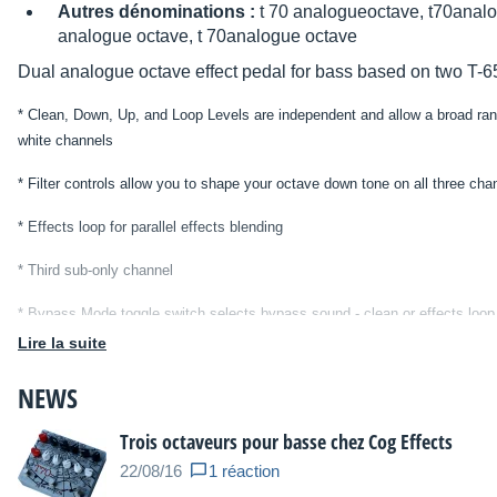
Autres dénominations :
t 70 analogueoctave, t70anal
analogue octave, t 70analogue octave
Dual analogue octave effect pedal for bass based on two T-6
*
Clean, Down, Up, and Loop Levels are independent and allow a broad rang
white channels
* Filter controls allow you to shape your octave down tone on all three chan
* Effects loop for parallel effects blending
*
Third sub-only channel
* Bypass Mode toggle switch selects bypass sound - clean or effects loop
Lire la suite
* 2.1mm Boss-style 9v DC input (power supply not included)
NEWS
* North-mounted jacks to reduce pedalboard footprint
Trois octaveurs pour basse chez Cog Effects
* Buffered Bypass
22/08/16
1 réaction
* Die-cast Aluminium box