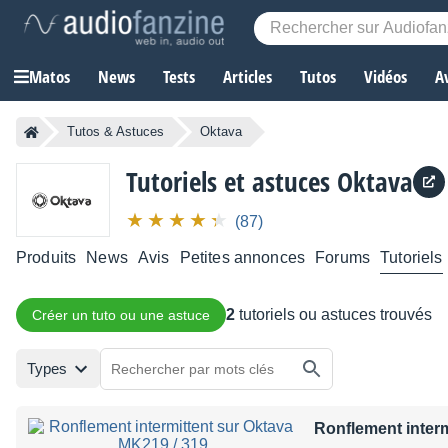
Matos
News
Tests
Articles
Tutos
Vidéos
A
Tutos & Astuces
Oktava
Tutoriels et astuces Oktava
(87)
Produits
News
Avis
Petites annonces
Forums
Tutoriels
2
tutoriels ou astuces trouvés
Créer un tuto ou une astuce
Types
Ronflement interm