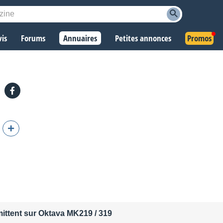
vis
Forums
Annuaires
Petites annonces
Promos
ittent sur Oktava MK219 / 319