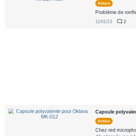
Astuce
Problème de ronfle
11/01/13
2
Capsule polyvale
Astuce
Chez red microphon