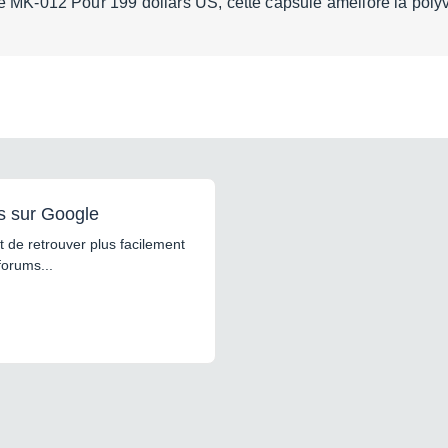
e MK-012 Pour 199 dollars US, cette capsule améliore la pol
s sur Google
 de retrouver plus facilement
forums...