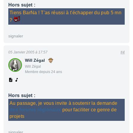
Hors sujet :
Tiens BarNa ! T'as réussi à t'échapper du pub 5 mn
?
signaler
05 Janvier 2005 à 17:57
#4
Will Zégal
Will Zégal
Membre depuis 24 ans
Hors sujet :
Au passage, je vous invite à soutenir la demande
des forums régionaux
pour faciliter ce genre de
projets
signaler