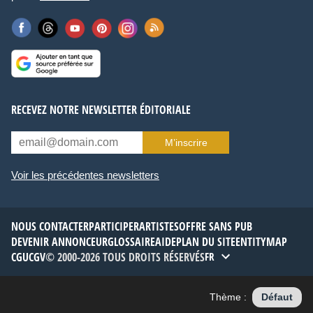
RECEVEZ NOTRE NEWSLETTER ÉDITORIALE
M’inscrire
Voir les précédentes newsletters
NOUS CONTACTER
PARTICIPER
ARTISTES
OFFRE SANS PUB
DEVENIR ANNONCEUR
GLOSSAIRE
AIDE
PLAN DU SITE
ENTITYMAP
CGU
CGV
© 2000-2026 TOUS DROITS RÉSERVÉS
FR
Thème :
Défaut