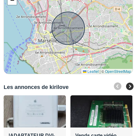
−
Leaflet
|
©
OpenStreetMap
Les annonces de kirilove
!ADAPTATEUR DVI-
Vends carte vidéo