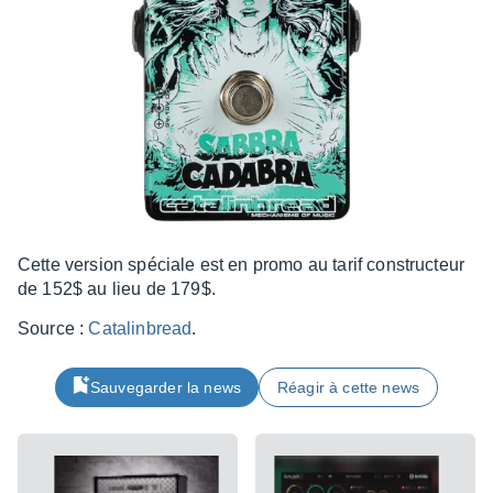
Cette version spéciale est en promo au tarif construc­teur
de 152$ au lieu de 179$.
Source :
Cata­lin­bread
.
Sauvegarder la news
Réagir à cette news