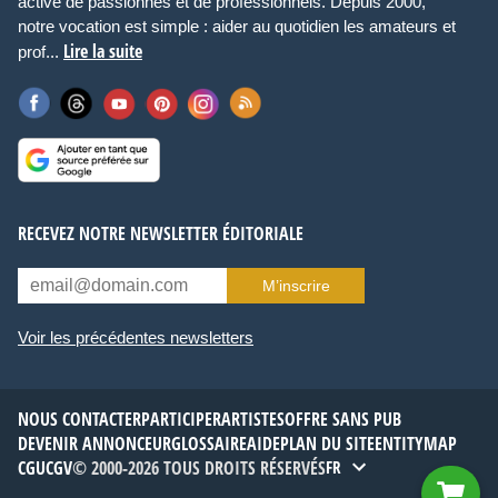
active de passionnés et de professionnels. Depuis 2000,
notre vocation est simple : aider au quotidien les amateurs et
Lire la suite
prof...
RECEVEZ NOTRE NEWSLETTER ÉDITORIALE
M’inscrire
Voir les précédentes newsletters
NOUS CONTACTER
PARTICIPER
ARTISTES
OFFRE SANS PUB
DEVENIR ANNONCEUR
GLOSSAIRE
AIDE
PLAN DU SITE
ENTITYMAP
CGU
CGV
© 2000-2026 TOUS DROITS RÉSERVÉS
FR