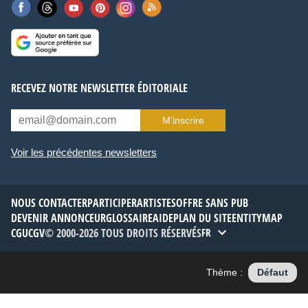
RECEVEZ NOTRE NEWSLETTER ÉDITORIALE
M’inscrire
Voir les précédentes newsletters
NOUS CONTACTER
PARTICIPER
ARTISTES
OFFRE SANS PUB
DEVENIR ANNONCEUR
GLOSSAIRE
AIDE
PLAN DU SITE
ENTITYMAP
CGU
CGV
© 2000-2026 TOUS DROITS RÉSERVÉS
FR
Thème :
Défaut