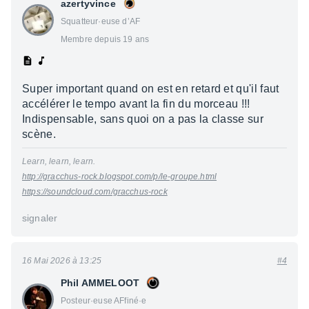
azertyvince
Squatteur·euse d’AF
Membre depuis 19 ans
Super important quand on est en retard et qu'il faut
accélérer le tempo avant la fin du morceau !!!
Indispensable, sans quoi on a pas la classe sur
scène.
Learn, learn, learn.
http://gracchus-rock.blogspot.com/p/le-groupe.html
https://soundcloud.com/gracchus-rock
signaler
16 Mai 2026 à 13:25
#4
Phil AMMELOOT
Posteur·euse AFfiné·e