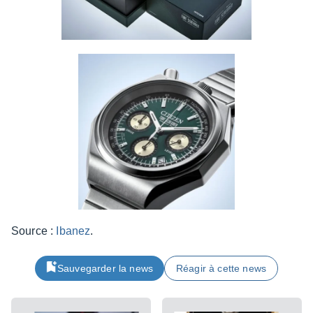
Source :
Ibanez
.
Sauvegarder la news
Réagir à cette news