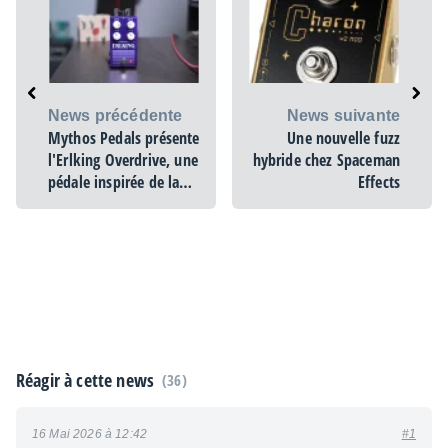
News précédente
News suivante
Mythos Pedals présente
Une nouvelle fuzz
l'Erlking Overdrive, une
hybride chez Spaceman
pédale inspirée de la
Effects
Nobels ODR-1
Réagir à cette news
(36)
16 Mai 2026 à 12:42
#1