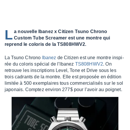
L
a nouvelle Ibanez x Citizen Tsuno Chrono
Custom Tube Screamer est une montre qui
reprend le coloris de la TS808HWV2.
La Tsuno Chrono
Ibanez
de Citi­zen est une montre inspi­
rée du colo­ris spécial de l’Iba­nez
TS808HWV2
. On
retrouve les inscrip­tions Level, Tone et Drive sous les
trois cadrants de la montre. Elle est propo­sée en édition
limi­tée à 500 exem­plaires tous commer­cia­li­sés sur le sol
japo­nais. Comp­tez envi­ron 277$ pour l’avoir au poignet.