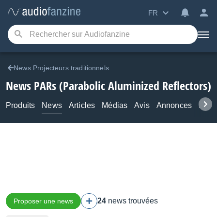
FR
News Projecteurs traditionnels
News PARs (Parabolic Aluminized Reflectors)
Produits
News
Articles
Médias
Avis
Annonces
Foru
24
news trouvées
Proposer une news