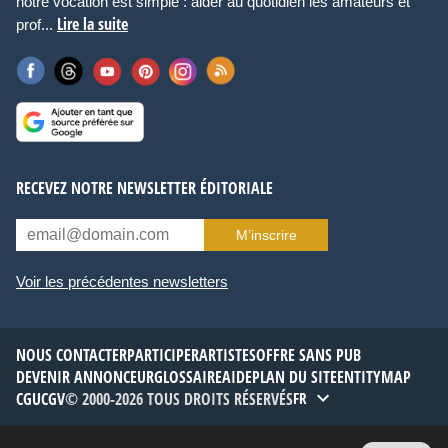
notre vocation est simple : aider au quotidien les amateurs et
Lire la suite
prof...
RECEVEZ NOTRE NEWSLETTER ÉDITORIALE
M’inscrire
Voir les précédentes newsletters
NOUS CONTACTER
PARTICIPER
ARTISTES
OFFRE SANS PUB
DEVENIR ANNONCEUR
GLOSSAIRE
AIDE
PLAN DU SITE
ENTITYMAP
CGU
CGV
© 2000-2026 TOUS DROITS RÉSERVÉS
FR