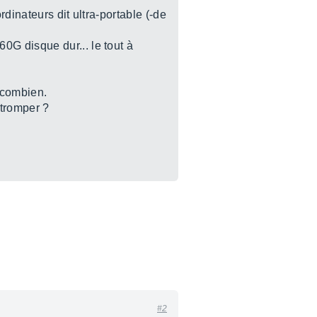
rdinateurs dit ultra-portable (-de
G disque dur... le tout à
à combien.
 tromper ?
#2