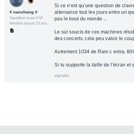
Si ce n'est qu'une question de clavier
# nanchang #
alternance tout les jours entre un qw
Squatteur·euse d’AF
pas le bout du monde ...
Membre depuis 23 ans
Le sul soucis de ces machines résid
des concerts, cela peu valoir le cou
Autrement 1034 de Ram c extra, 60Go
Si tu supporte la taille de l'écran et q
signaler