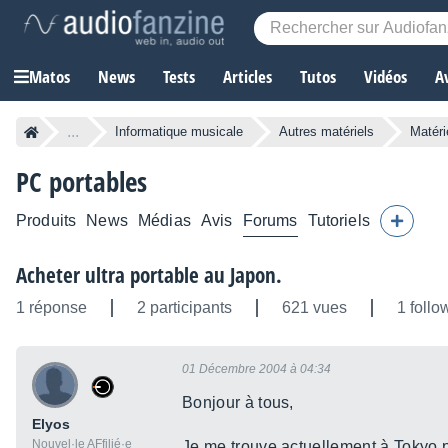
Matos
News
Tests
Articles
Tutos
Vidéos
A
...
Informatique musicale
Autres matériels
Matéri
PC portables
Produits
News
Médias
Avis
Forums
Tutoriels
Acheter ultra portable au Japon.
1 réponse
2 participants
621 vues
1 follo
01 Décembre 2004 à 04:34
Bonjour à tous,
Elyos
Nouvel·le AFfilié·e
Je me trouve actuellement à Tokyo 