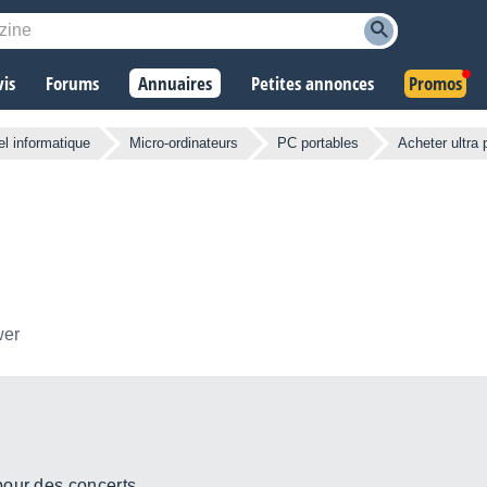
vis
Forums
Annuaires
Petites annonces
Promos
el informatique
Micro-ordinateurs
PC portables
Acheter ultra 
wer
pour des concerts.