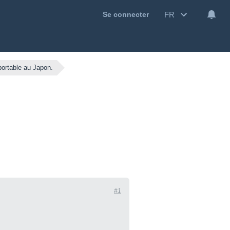
FR
Se connecter
portable au Japon.
#1