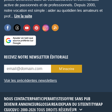
active de passionnés et de professionnels. Depuis 2000,
notre vocation est simple : aider au quotidien les amateurs et
Lire la suite
prof...
RECEVEZ NOTRE NEWSLETTER ÉDITORIALE
M’inscrire
Voir les précédentes newsletters
NOUS CONTACTER
PARTICIPER
ARTISTES
OFFRE SANS PUB
DEVENIR ANNONCEUR
GLOSSAIRE
AIDE
PLAN DU SITE
ENTITYMAP
CGU
CGV
© 2000-2026 TOUS DROITS RÉSERVÉS
FR