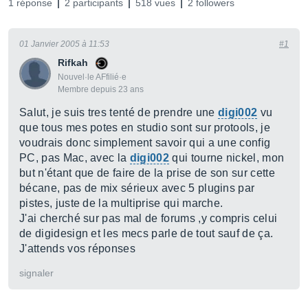
1 réponse
2 participants
518 vues
2 followers
01 Janvier 2005 à 11:53
#1
Rifkah
Nouvel·le AFfilié·e
Membre depuis 23 ans
Salut, je suis tres tenté de prendre une
digi002
vu
que tous mes potes en studio sont sur protools, je
voudrais donc simplement savoir qui a une config
PC, pas Mac, avec la
digi002
qui tourne nickel, mon
but n'étant que de faire de la prise de son sur cette
bécane, pas de mix sérieux avec 5 plugins par
pistes, juste de la multiprise qui marche.
J'ai cherché sur pas mal de forums ,y compris celui
de digidesign et les mecs parle de tout sauf de ça.
J'attends vos réponses
signaler