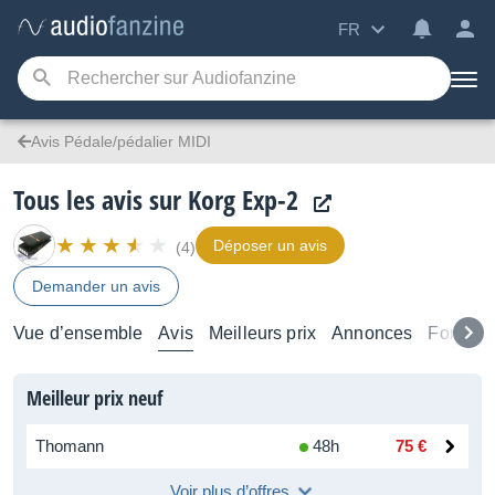
FR
Avis Pédale/pédalier MIDI
Tous les avis sur Korg Exp-2
Déposer un avis
(4)
Demander un avis
Vue d’ensemble
Avis
Meilleurs prix
Annonces
Forums
Meilleur prix neuf
Thomann
48h
75 €
Voir plus d’offres