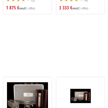
(2)
(4)
1 875 €
3 333 €
neuf
(1 offre)
neuf
(1 offre)