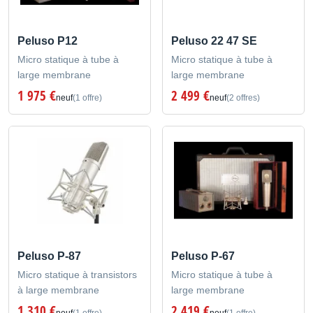
Peluso P12
Peluso 22 47 SE
Micro statique à tube à
Micro statique à tube à
large membrane
large membrane
1 975 €
2 499 €
neuf
(1 offre)
neuf
(2 offres)
Peluso P-87
Peluso P-67
Micro statique à transistors
Micro statique à tube à
à large membrane
large membrane
1 310 €
2 419 €
neuf
(1 offre)
neuf
(1 offre)