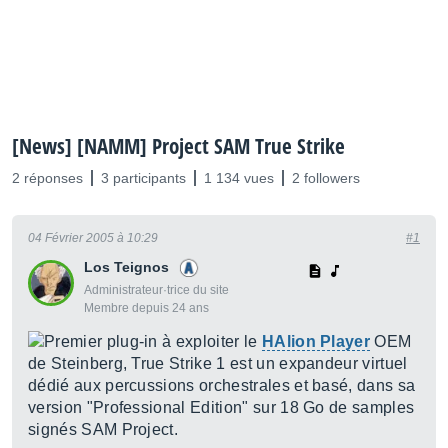
[News] [NAMM] Project SAM True Strike
2 réponses
3 participants
1 134 vues
2 followers
04 Février 2005 à 10:29
#1
Los Teignos
Administrateur·trice du site
Membre depuis 24 ans
Premier plug-in à exploiter le
HAlion Player
OEM
de Steinberg, True Strike 1 est un expandeur virtuel
dédié aux percussions orchestrales et basé, dans sa
version "Professional Edition" sur 18 Go de samples
signés SAM Project.