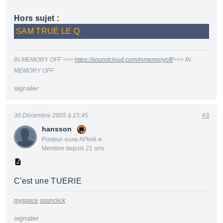
Hors sujet :
SAM TRUE LE Q
IN MEMORY OFF >>>
https://soundcloud.com/inmemoryoff/
<<< IN
MEMORY OFF
signaler
30 Décembre 2005 à 15:45
#3
hansson
Posteur·euse AFfolé·e
Membre depuis 21 ans
C'est une TUERIE
myspace
sounclick
signaler