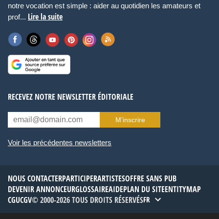
notre vocation est simple : aider au quotidien les amateurs et
Lire la suite
prof...
RECEVEZ NOTRE NEWSLETTER ÉDITORIALE
M’inscrire
Voir les précédentes newsletters
NOUS CONTACTER
PARTICIPER
ARTISTES
OFFRE SANS PUB
DEVENIR ANNONCEUR
GLOSSAIRE
AIDE
PLAN DU SITE
ENTITYMAP
CGU
CGV
© 2000-2026 TOUS DROITS RÉSERVÉS
FR