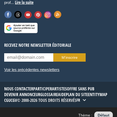
Lire la suite
prof...
RECEVEZ NOTRE NEWSLETTER ÉDITORIALE
M’inscrire
Voir les précédentes newsletters
NOUS CONTACTER
PARTICIPER
ARTISTES
OFFRE SANS PUB
DEVENIR ANNONCEUR
GLOSSAIRE
AIDE
PLAN DU SITE
ENTITYMAP
CGU
CGV
© 2000-2026 TOUS DROITS RÉSERVÉS
FR
Thème :
Défaut