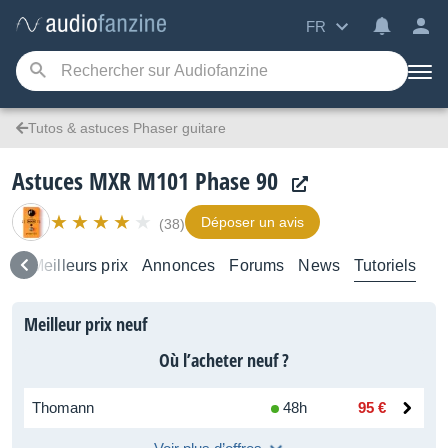
FR
Tutos & astuces Phaser guitare
Astuces MXR M101 Phase 90
Déposer un avis
(38)
vis
Meilleurs prix
Annonces
Forums
News
Tutoriels
Meilleur prix neuf
Où l’acheter neuf ?
Thomann
48h
95 €