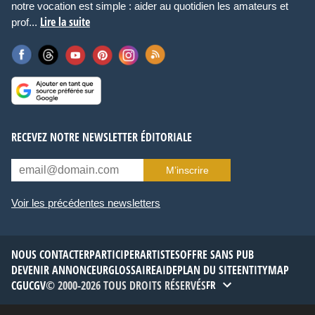
notre vocation est simple : aider au quotidien les amateurs et
Lire la suite
prof...
RECEVEZ NOTRE NEWSLETTER ÉDITORIALE
M’inscrire
Voir les précédentes newsletters
NOUS CONTACTER
PARTICIPER
ARTISTES
OFFRE SANS PUB
DEVENIR ANNONCEUR
GLOSSAIRE
AIDE
PLAN DU SITE
ENTITYMAP
CGU
CGV
© 2000-2026 TOUS DROITS RÉSERVÉS
FR