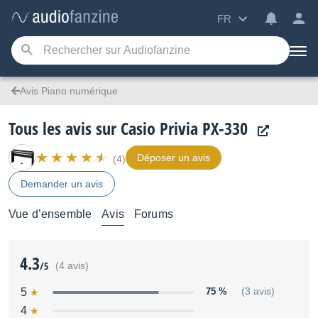
FR
Avis Piano numérique
Tous les avis sur Casio Privia PX-330
Déposer un avis
(4)
Demander un avis
Vue d’ensemble
Avis
Forums
4.3
/5
(4 avis)
5
75 %
(3 avis)
4