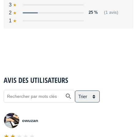
3
2
25 %
(1 avis)
1
AVIS DES UTILISATEURS
Trier
owuzan