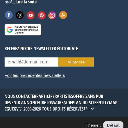
Lire la suite
prof...
RECEVEZ NOTRE NEWSLETTER ÉDITORIALE
M’inscrire
Voir les précédentes newsletters
NOUS CONTACTER
PARTICIPER
ARTISTES
OFFRE SANS PUB
DEVENIR ANNONCEUR
GLOSSAIRE
AIDE
PLAN DU SITE
ENTITYMAP
CGU
CGV
© 2000-2026 TOUS DROITS RÉSERVÉS
FR
Thème :
Défaut