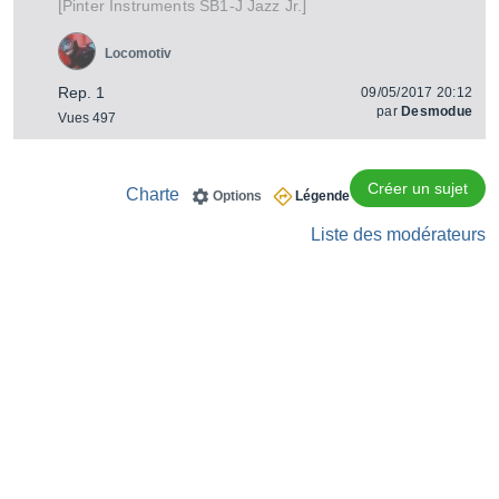
[
]
SB1-J Jazz Jr.
Pinter Instruments
Locomotiv
Rep. 1
09/05/2017 20:12
par
Desmodue
Vues 497
Créer un sujet
Charte
Options
Légende
Liste des modérateurs