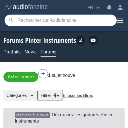
FR
Forums Pinter Instruments
Produits
News
Forums
1
sujet trouvé
Créer un sujet
Catégories
Filtrer
Effacer les filtres
Découvrez les guitares Pinter
réactions à la news
Instruments