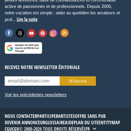
active de passionnés et de professionnels. Depuis 2000,
notre vocation est simple : aider au quotidien les amateurs et
Lire la suite
prof...
RECEVEZ NOTRE NEWSLETTER ÉDITORIALE
M’inscrire
Voir les précédentes newsletters
NOUS CONTACTER
PARTICIPER
ARTISTES
OFFRE SANS PUB
DEVENIR ANNONCEUR
GLOSSAIRE
AIDE
PLAN DU SITE
ENTITYMAP
CGU
CGV
© 2000-2026 TOUS DROITS RÉSERVÉS
FR