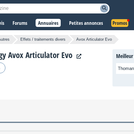
vis
Forums
Annuaires
Petites annonces
Promos
Autres
Effets / traitements divers
Avox Articulator Evo
gy Avox Articulator Evo
Meilleur
s
Thoman