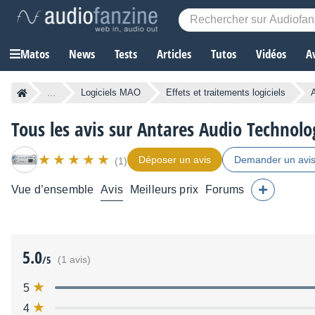
Matos
News
Tests
Articles
Tutos
Vidéos
A
...
Logiciels MAO
Effets et traitements logiciels
Tous les avis sur Antares Audio Technolo
Déposer un avis
Demander un avi
(1)
Vue d’ensemble
Avis
Meilleurs prix
Forums
5.0
/5
(1 avis)
5
4