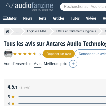
Matos
News
Tests
Articles
Tutos
Vidéos
A
...
Logiciels MAO
Effets et traitements logiciels
Tous les avis sur Antares Audio Technol
Déposer un avis
Demander un avi
(2)
Vue d’ensemble
Avis
Meilleurs prix
4.5
/5
(2 avis)
5
4