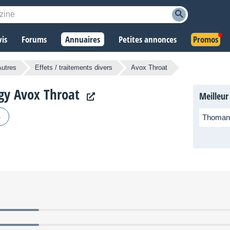
vis
Forums
Annuaires
Petites annonces
Promos
Autres
Effets / traitements divers
Avox Throat
ogy Avox Throat
Meilleur
s
Thoman