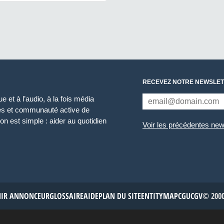
RECEVEZ NOTRE NEWSLET
 et à l’audio, à la fois média
ces et communauté active de
n est simple : aider au quotidien
Voir les précédentes new
NIR ANNONCEUR
GLOSSAIRE
AIDE
PLAN DU SITE
ENTITYMAP
CGU
CGV
© 2000