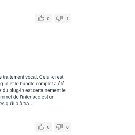
0
1
traitement vocal. Celui-ci est
ug-in et le bundle complet a été
ace du plug-in est certainement le
mmet de l'interface est un
s qu'il a à tra…
0
0