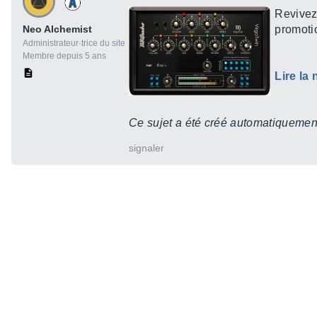
Revivez
Neo Alchemist
promoti
Administrateur·trice du site
Membre depuis 5 ans
Lire la
Ce sujet a été créé automatiquement
signaler