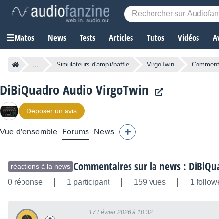
Matos
News
Tests
Articles
Tutos
Vidéos
A
...
Simulateurs d'ampli/baffle
VirgoTwin
Commentai
DiBiQuadro Audio VirgoTwin
Déposer un avis
Vue d’ensemble
Forums
News
Commentaires sur la news : DiBiQua
réactions à la news
0 réponse
1 participant
159 vues
1 follow
17 Février 2026 à 10:32