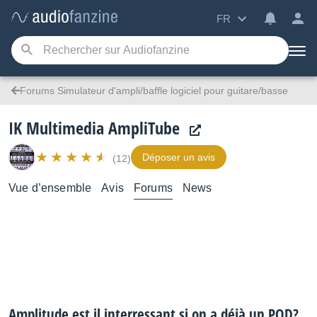
FR
Forums Simulateur d'ampli/baffle logiciel pour guitare/basse
IK Multimedia AmpliTube
Déposer un avis
(12)
Vue d’ensemble
Avis
Forums
News
Amplitude est il interressant si on a déjà un POD?