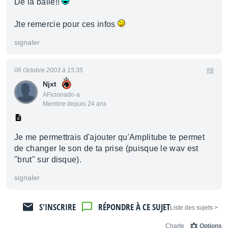
De la balle!!
Jte remercie pour ces infos
signaler
06 Octobre 2003 à 15:35
#6
Njxt
AFicionado·a
Membre depuis 24 ans
Je me permettrais d'ajouter qu'Amplitube te permet
de changer le son de ta prise (puisque le wav est
"brut" sur disque).
signaler
S'INSCRIRE
RÉPONDRE À CE SUJET
< Liste des sujets
Charte
Options