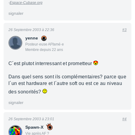
-
Espace-Cubase.org
signaler
26 Septembre 2003 à 22:36
#3
yenne
Posteur·euse AFfamé·e
Membre depuis 22 ans
C´est plutot interressant et prometteur
Dans quel sens sont ils complémentaires? parce que
l´un est hardware et l´autre soft ou est ce au niveau
des sonorités?
signaler
26 Septembre 2003 à 23:01
#4
Spawn-X
Vie après AF ?