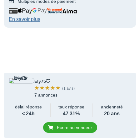
Multiples modes de paiement
En savoir plus
Ely75
(1 avis)
7 annonces
délai réponse
taux réponse
ancienneté
< 24h
47.31%
20 ans
Ecrire au vendeur