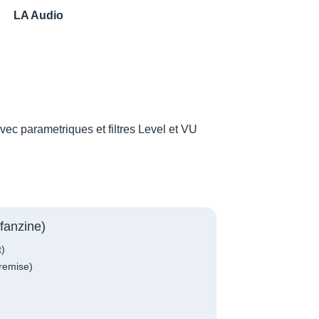
LA Audio
c parametriques et filtres Level et VU
fanzine)
t)
remise)