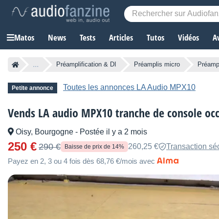
Matos
News
Tests
Articles
Tutos
Vidéos
A
...
Préamplification & DI
Préamplis micro
Préampl
Toutes les annonces LA Audio MPX10
Petite annonce
Vends LA audio MPX10 tranche de console oc
Oisy, Bourgogne
-
Postée il y a 2 mois
250 €
290 €
260,25 €
Transaction sé
Baisse de prix de 14%
Payez en 2, 3 ou 4 fois dès 68,76 €/mois avec