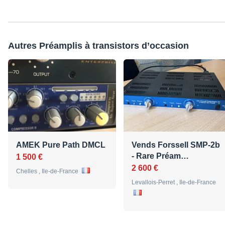
Autres Préamplis à transistors d’occasion
AMEK Pure Path DMCL
Vends Forssell SMP-2b
- Rare Préam…
1 500 €
2 600 €
Chelles , Ile-de-France
Levallois-Perret , Ile-de-France