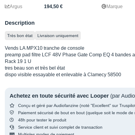
Argus
194,50 €
Marque
Description
Très bon état
Livraison uniquement
Vends LA MPX10 tranche de console
preamp pad filtre LCF 48V Phase Gate Comp EQ 4 bandes ave
Rack 19 1 U
tres beau son et très bel état
dispo visible essayable et enlevable à Clamecy 58500
Achetez en toute sécurité avec Looper
(par Audio
Conçu et géré par Audiofanzine (noté "Excellent" sur Truspilo
Paiement sécurisé de bout en bout (quelque soit le mode de 
48h pour tester le produit
Service client et suivi complet de transaction
Multiples modes de paiement