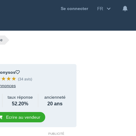
FR
Se connecter
le
ionysos
(34 avis)
nnonces
taux réponse
ancienneté
52.20%
20 ans
Ecrire au vendeur