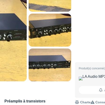
Produit(s) concerné(
Préamplis à transistors
Charte
Conse