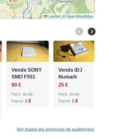
Leaflet
|
©
OpenStreetMap
Vends Ampli
100V 120W
Bosch
Vends SONY
Vends iDJ
180 €
SMO F551
Numark
Armes ,
90 €
25 €
Bourgogne
Paris , Ile-de-
Paris , Ile-de-
France
France
Voir toutes les annonces de audionysos