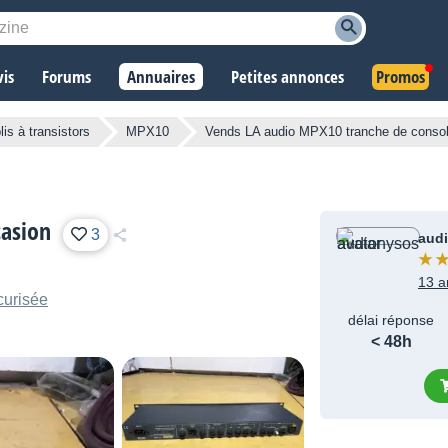
vis
Forums
Annuaires
Petites annonces
Promos
is à transistors
MPX10
Vends LA audio MPX10 tranche de conso
casion
3
aud
13 a
curisée
délai réponse
< 48h