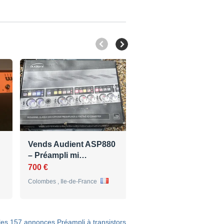
Vends Audient ASP880
Fredenstein V.A.S mi
– Préampli mi…
pré
700 €
160 €
Colombes , Ile-de-France
Fléron , Région Wallonne
 les 157 annonces Préampli à transistors