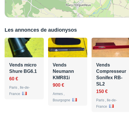
Les annonces de audionysos
Vends micro
Vends
Vends
Shure BG6.1
Neumann
Compresseur
KMR81i
Sonifex RB-
60 €
SL2
900 €
Paris , Ile-de-
150 €
France
Armes ,
Bourgogne
Paris , Ile-de-
France