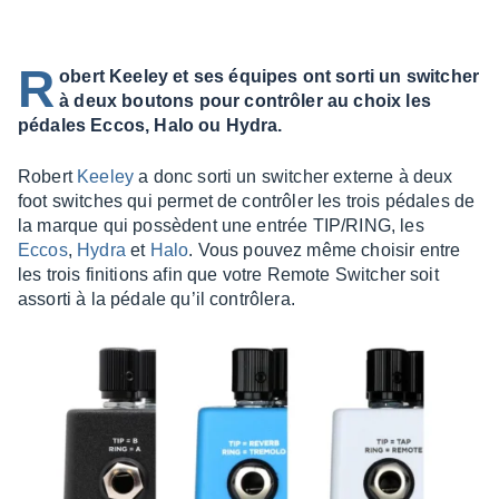
R
obert Keeley et ses équipes ont sorti un switcher
à deux boutons pour contrôler au choix les
pédales Eccos, Halo ou Hydra.
Robert
Keeley
a donc sorti un swit­cher externe à deux
foot switches qui permet de contrô­ler les trois pédales de
la marque qui possèdent une entrée TIP/RING, les
Eccos
,
Hydra
et
Halo
. Vous pouvez même choi­sir entre
les trois fini­tions afin que votre Remote Swit­cher soit
assorti à la pédale qu’il contrô­lera.