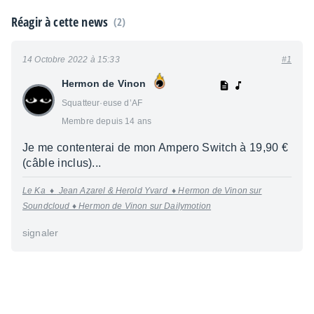
Réagir à cette news
(2)
14 Octobre 2022 à 15:33
#1
Hermon de Vinon
Squatteur·euse d’AF
Membre depuis 14 ans
Je me contenterai de mon Ampero Switch à 19,90 €
(câble inclus)...
Le Ka
♦
Jean Azarel & Herold Yvard ♦
Hermon de Vinon sur
Soundcloud ♦
Hermon de Vinon sur Dailymotion
signaler