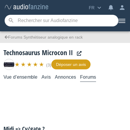
FR
Forums Synthétiseur analogique en rack
Technosaurus Microcon II
Déposer un avis
(3)
Vue d’ensemble
Avis
Annonces
Forums
Midi => Cv/gate ?