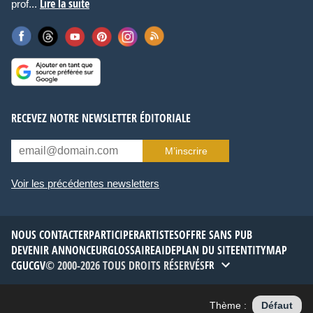
Lire la suite
prof...
RECEVEZ NOTRE NEWSLETTER ÉDITORIALE
M’inscrire
Voir les précédentes newsletters
NOUS CONTACTER
PARTICIPER
ARTISTES
OFFRE SANS PUB
DEVENIR ANNONCEUR
GLOSSAIRE
AIDE
PLAN DU SITE
ENTITYMAP
CGU
CGV
© 2000-2026 TOUS DROITS RÉSERVÉS
FR
Thème :
Défaut