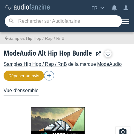
FR
Samples Hip Hop / Rap / RnB
ModeAudio Alt Hip Hop Bundle
Samples Hip Hop / Rap / RnB
de la marque
ModeAudio
Déposer un avis
Vue d’ensemble