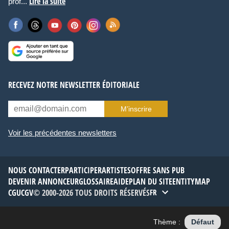
Lire la suite
prof...
RECEVEZ NOTRE NEWSLETTER ÉDITORIALE
M’inscrire
Voir les précédentes newsletters
NOUS CONTACTER
PARTICIPER
ARTISTES
OFFRE SANS PUB
DEVENIR ANNONCEUR
GLOSSAIRE
AIDE
PLAN DU SITE
ENTITYMAP
CGU
CGV
© 2000-2026 TOUS DROITS RÉSERVÉS
FR
Thème :
Défaut