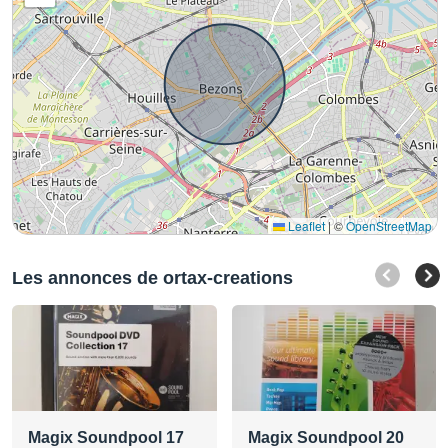
Leaflet
|
©
OpenStreetMap
Les annonces de ortax-creations
Magix Soundpool 17
Magix Soundpool 20