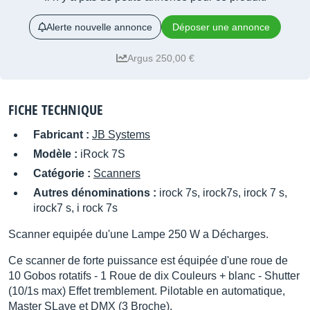
Alerte nouvelle annonce
Déposer une annonce
Argus 250,00 €
FICHE TECHNIQUE
Fabricant :
JB Systems
Modèle :
iRock 7S
Catégorie :
Scanners
Autres dénominations :
irock 7s, irock7s, irock 7 s,
irock7 s, i rock 7s
Scanner equipée du'une Lampe 250 W a Décharges.
Ce scanner de forte puissance est équipée d'une roue de
10 Gobos rotatifs - 1 Roue de dix Couleurs + blanc - Shutter
(10/1s max) Effet tremblement. Pilotable en automatique,
Master SLave et DMX (3 Broche).