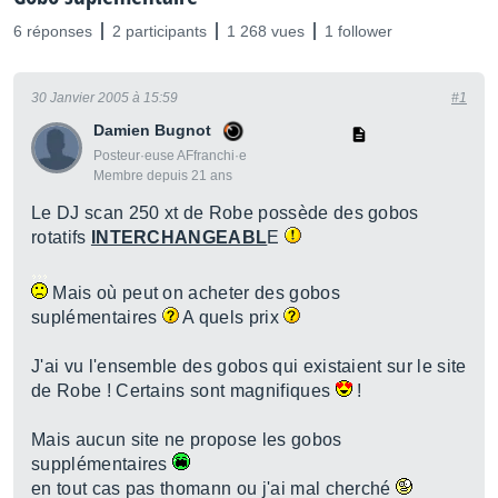
6 réponses
2 participants
1 268 vues
1 follower
30 Janvier 2005 à 15:59
#1
Damien Bugnot
Posteur·euse AFfranchi·e
Membre depuis 21 ans
Le DJ scan 250 xt de Robe possède des gobos
rotatifs
INTERCHANGEABL
E
Mais où peut on acheter des gobos
suplémentaires
A quels prix
J'ai vu l'ensemble des gobos qui existaient sur le site
de Robe ! Certains sont magnifiques
!
Mais aucun site ne propose les gobos
supplémentaires
en tout cas pas thomann ou j'ai mal cherché