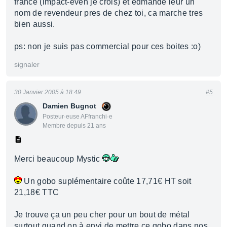
france (impact-even je crois) et edmande leur un
nom de revendeur pres de chez toi, ca marche tres
bien aussi.
ps: non je suis pas commercial pour ces boites :o)
signaler
30 Janvier 2005 à 18:49
#5
Damien Bugnot
Posteur·euse AFfranchi·e
Membre depuis 21 ans
Merci beaucoup Mystic
Un gobo suplémentaire coûte 17,71€ HT soit
21,18€ TTC
Je trouve ça un peu cher pour un bout de métal
surtout quand on à envi de mettre ce gobo dans nos