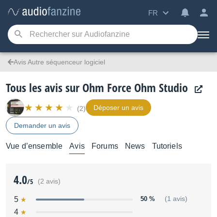
FR
Avis Autre séquenceur logiciel
Tous les avis sur Ohm Force Ohm Studio
Déposer un avis
(2)
Demander un avis
Vue d’ensemble
Avis
Forums
News
Tutoriels
4.0
/5
(2 avis)
5
50 %
(1 avis)
4