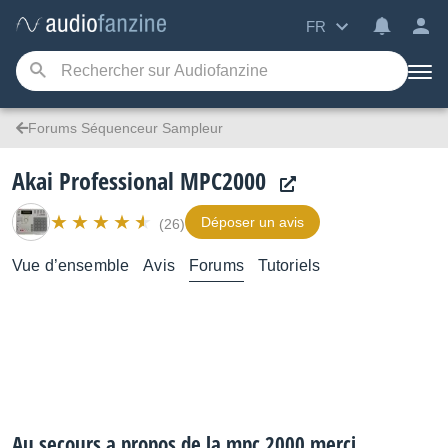
FR
Forums Séquenceur Sampleur
Akai Professional MPC2000
Déposer un avis
(26)
Vue d’ensemble
Avis
Forums
Tutoriels
Au secours a propos de la mpc 2000 merci