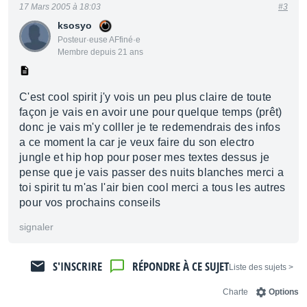
17 Mars 2005 à 18:03
#3
ksosyo
Posteur·euse AFfiné·e
Membre depuis 21 ans
C'est cool spirit j'y vois un peu plus claire de toute
façon je vais en avoir une pour quelque temps (prêt)
donc je vais m'y colller je te redemendrais des infos
a ce moment la car je veux faire du son electro
jungle et hip hop pour poser mes textes dessus je
pense que je vais passer des nuits blanches merci a
toi spirit tu m'as l'air bien cool merci a tous les autres
pour vos prochains conseils
signaler
S'INSCRIRE
RÉPONDRE À CE SUJET
< Liste des sujets
Charte
Options