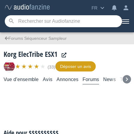
FR
Forums Séquenceur Sampleur
Korg ElecTribe ESX1
Déposer un avis
(33)
Vue d’ensemble
Avis
Annonces
Forums
News
Tutori
Aide pour $$$$$$$$$$