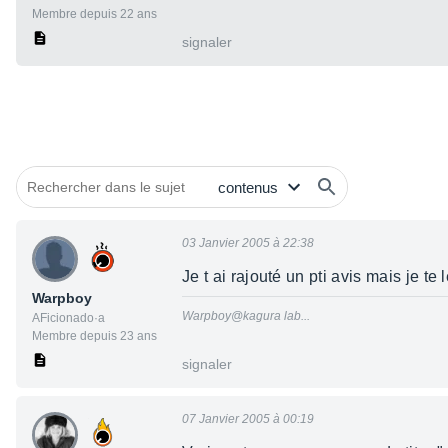
Membre depuis 22 ans
signaler
03 Janvier 2005 à 22:38
Je t ai rajouté un pti avis mais je te
Warpboy
Warpboy@kagura lab...
AFicionado·a
Membre depuis 23 ans
signaler
07 Janvier 2005 à 00:19