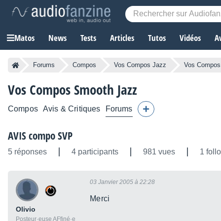
Matos
News
Tests
Articles
Tutos
Vidéos
A
Forums
Compos
Vos Compos Jazz
Vos Compos
Vos Compos Smooth Jazz
Compos
Avis & Critiques
Forums
AVIS compo SVP
5 réponses
4 participants
981 vues
1 foll
03 Janvier 2005 à 22:28
Merci
Olivio
Posteur·euse AFfiné·e