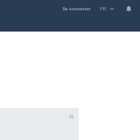
FR
Se connecter
#1