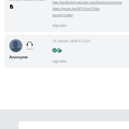
http://neilfactory.wixsite.com/fantomorchestra
https://youtu.be/0FQYue0TAbs
laurent juillet
signaler
19 Janvier 2008 à 13:25
Anonyme
signaler