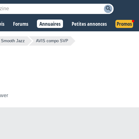
vis
Forums
Annuaires
Petites annonces
Promos
 Smooth Jazz
AVIS compo SVP
ower