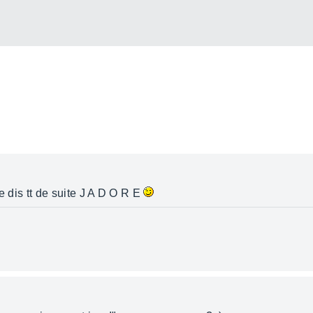
 le dis tt de suite J A D O R E