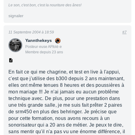
Le son, c'est bon, c'est la nouriture des ânes!
signaler
11 Septembre 2004 à 18:59
#7
Yannthekeys
Posteur·euse AFfolé·e
Membre depuis 23 ans
En fait ce qui me chagrine, et test en live à l'appui,
c'est que j'utilise des b300 depuis 2 ans maintenant,
elles ont même tenues 8 heures et des poussières à
mon mariage !!! Je n'ai jamais eu aucun problême
technique avec. De plus, pour une prestation dans
une trés grande salle, je me suis fait prêter 2 paires
de srm450 en plus des behringer. Je précise que
pour cette formation, nous avons recours à un
sonorisateur qui a 20 ans de métier. Je peux te dire,
sans mentir qu'il n'a pas vu une énorme différence, il