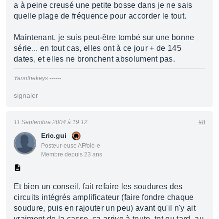
a à peine creusé une petite bosse dans je ne sais
quelle plage de fréquence pour accorder le tout.
Maintenant, je suis peut-être tombé sur une bonne
série... en tout cas, elles ont à ce jour + de 145
dates, et elles ne bronchent absolument pas.
Yannthekeys ------
signaler
11 Septembre 2004 à 19:12
#8
Eric.gui
Posteur·euse AFfolé·e
Membre depuis 23 ans
Et bien un conseil, fait refaire les soudures des
circuits intégrés amplificateur (faire fondre chaque
soudure, puis en rajouter un peu) avant qu'il n'y ait
vraiment de la casse, ca arrive à toute, tot ou tard, au