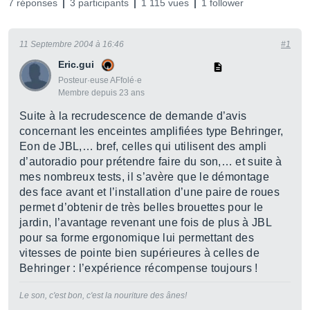
7 réponses
3 participants
1 115 vues
1 follower
11 Septembre 2004 à 16:46
#1
Eric.gui
Posteur·euse AFfolé·e
Membre depuis 23 ans
Suite à la recrudescence de demande d’avis
concernant les enceintes amplifiées type Behringer,
Eon de JBL,… bref, celles qui utilisent des ampli
d’autoradio pour prétendre faire du son,… et suite à
mes nombreux tests, il s’avère que le démontage
des face avant et l’installation d’une paire de roues
permet d’obtenir de très belles brouettes pour le
jardin, l’avantage revenant une fois de plus à JBL
pour sa forme ergonomique lui permettant des
vitesses de pointe bien supérieures à celles de
Behringer : l’expérience récompense toujours !
Le son, c'est bon, c'est la nouriture des ânes!