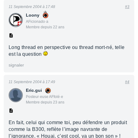
11 Septembre 2004 à 17:48
#3
Loony
AFicionado·a
Membre depuis 22 ans
Long thread en perspective ou thread mort-né, telle
est la question
signaler
11 Septembre 2004 à 17:49
#4
Eric.gui
Posteur·euse AFfolé·e
Membre depuis 23 ans
En fait, celui qui comme toi, peu défendre un produit
comme la B300, reflète l’image navrante de
l’ignorance. « Houai, c’est cool, ya un bon son » !