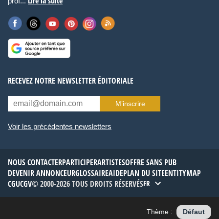
Lire la suite
prof...
RECEVEZ NOTRE NEWSLETTER ÉDITORIALE
M’inscrire
Voir les précédentes newsletters
NOUS CONTACTER
PARTICIPER
ARTISTES
OFFRE SANS PUB
DEVENIR ANNONCEUR
GLOSSAIRE
AIDE
PLAN DU SITE
ENTITYMAP
CGU
CGV
© 2000-2026 TOUS DROITS RÉSERVÉS
FR
Thème :
Défaut