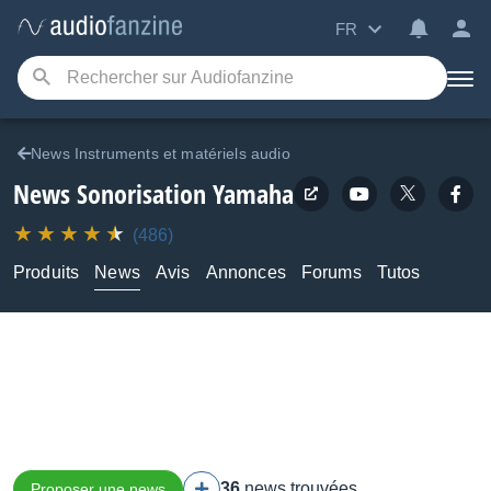
FR
News Instruments et matériels audio
News Sonorisation Yamaha
(486)
Produits
News
Avis
Annonces
Forums
Tutos
36
news trouvées
Proposer une news