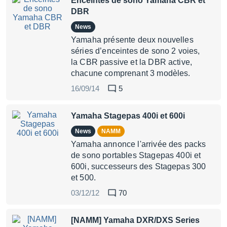
Enceintes de sono Yamaha CBR et
DBR
News
Yamaha présente deux nouvelles
séries d’enceintes de sono 2 voies,
la CBR passive et la DBR active,
chacune comprenant 3 modèles.
16/09/14
5
Yamaha Stagepas 400i et 600i
News
NAMM
Yamaha annonce l'arrivée des packs
de sono portables Stagepas 400i et
600i, successeurs des Stagepas 300
et 500.
03/12/12
70
[NAMM] Yamaha DXR/DXS Series