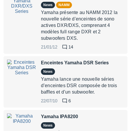
News
NAMM
Yamaha présente au NAMM 2012 la
nouvelle série d'enceintes de sono
actives DXR/DXS, comprenant 4
modèles full range DXR et 2
subwoofers DXS.
21/01/12
14
Enceintes Yamaha DSR Series
News
Yamaha lance une nouvelle séries
d’enceintes DSR composée de trois
baffles et d’un subwoofer.
22/07/10
6
Yamaha IPA8200
News