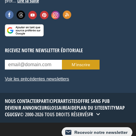
Lire la suite
prof...
RECEVEZ NOTRE NEWSLETTER ÉDITORIALE
M’inscrire
Voir les précédentes newsletters
NOUS CONTACTER
PARTICIPER
ARTISTES
OFFRE SANS PUB
DEVENIR ANNONCEUR
GLOSSAIRE
AIDE
PLAN DU SITE
ENTITYMAP
CGU
CGV
© 2000-2026 TOUS DROITS RÉSERVÉS
FR
Thème :
Défaut
Recevoir notre newsletter