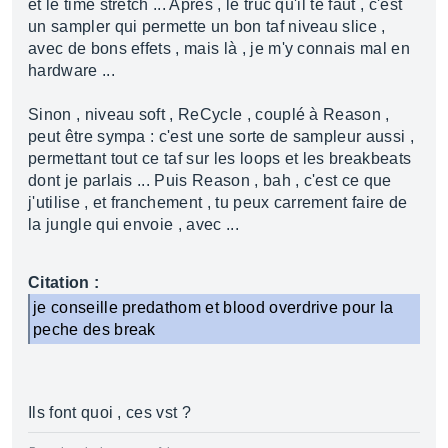
et le time stretch ... Après , le truc qu'il te faut , c'est
un sampler qui permette un bon taf niveau slice ,
avec de bons effets , mais là , je m'y connais mal en
hardware ...
Sinon , niveau soft , ReCycle , couplé à Reason ,
peut être sympa : c'est une sorte de sampleur aussi ,
permettant tout ce taf sur les loops et les breakbeats
dont je parlais ... Puis Reason , bah , c'est ce que
j'utilise , et franchement , tu peux carrement faire de
la jungle qui envoie , avec ...
Citation :
je conseille predathom et blood overdrive pour la
peche des break
Ils font quoi , ces vst ?