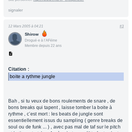
signaler
12 Mars 2005 à 04:21
#3
Shirow
Drogué·e à l’AFéine
Membre depuis 22 ans
Citation :
boite a rythme jungle
Bah , si tu veux de bons roulements de snare , de
bons breaks qui tapent , laisse tomber la boite à
rythme , c'est mort : les beats de jungle sont
essentiellement issus du sampling ( genre breaks de
soul ou de funk ... ) , avec pas mal de taf sur le pitch