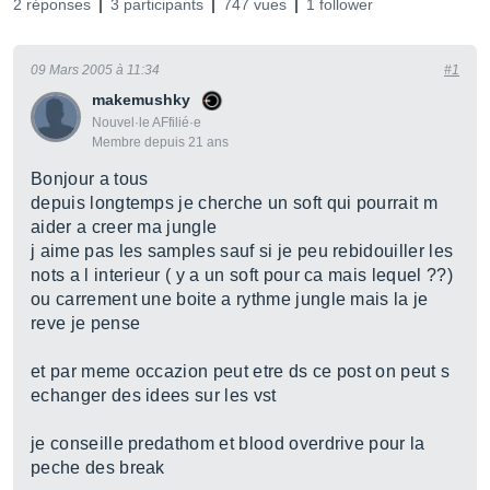
2 réponses
3 participants
747 vues
1 follower
09 Mars 2005 à 11:34
#1
makemushky
Nouvel·le AFfilié·e
Membre depuis 21 ans
Bonjour a tous
depuis longtemps je cherche un soft qui pourrait m
aider a creer ma jungle
j aime pas les samples sauf si je peu rebidouiller les
nots a l interieur ( y a un soft pour ca mais lequel ??)
ou carrement une boite a rythme jungle mais la je
reve je pense
et par meme occazion peut etre ds ce post on peut s
echanger des idees sur les vst
je conseille predathom et blood overdrive pour la
peche des break