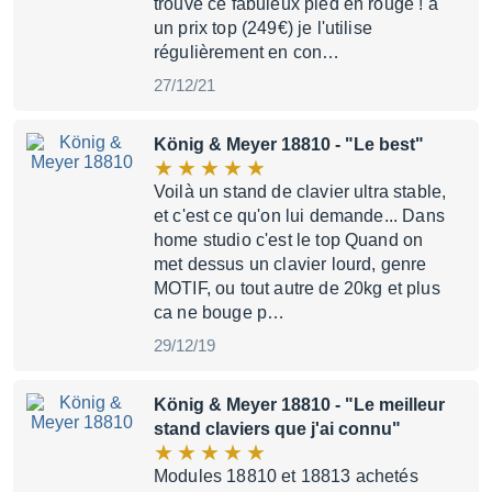
trouvé ce fabuleux pied en rouge ! à
un prix top (249€) je l'utilise
régulièrement en con…
27/12/21
König & Meyer 18810
- "Le best"
Voilà un stand de clavier ultra stable,
et c'est ce qu'on lui demande... Dans
home studio c'est le top Quand on
met dessus un clavier lourd, genre
MOTIF, ou tout autre de 20kg et plus
ca ne bouge p…
29/12/19
König & Meyer 18810
- "Le meilleur
stand claviers que j'ai connu"
Modules 18810 et 18813 achetés