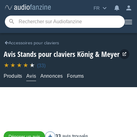
FR
Accessoires pour claviers
Avis Stands pour claviers König & Meyer
(33)
Produits
Avis
Annonces
Forums
33
avis trouvés
Déposer un avis