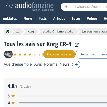
Matos
News
Tests
Articles
Tutos
Vidéos
A
...
Korg
Studio & Home Studio
Enregistreurs aud
Tous les avis sur Korg CR-4
Déposer un avis
Demander un avi
(1)
Vue d’ensemble
Avis
Forums
News
4.0
/5
(1 avis)
5
4