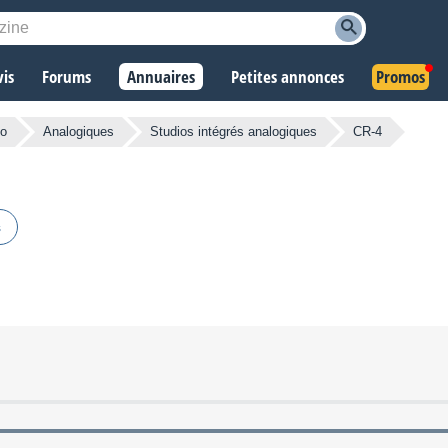
vis
Forums
Annuaires
Petites annonces
Promos
io
Analogiques
Studios intégrés analogiques
CR-4
s