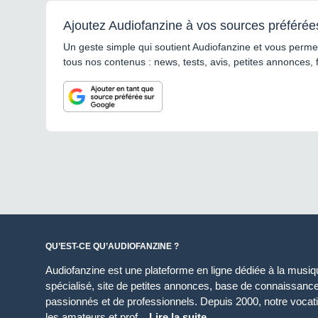
Ajoutez Audiofanzine à vos sources préférée
Un geste simple qui soutient Audiofanzine et vous permet
tous nos contenus : news, tests, avis, petites annonces, 
QU’EST-CE QU’AUDIOFANZINE ?
Audiofanzine est une plateforme en ligne dédiée à la musique
spécialisé, site de petites annonces, base de connaissan
passionnés et de professionnels. Depuis 2000, notre vocatio
les amateurs et prof...
Lire la suite