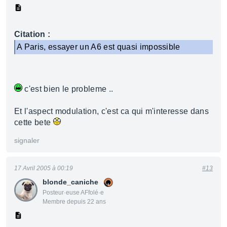
Citation :
A Paris, essayer un A6 est quasi impossible
c'est bien le probleme ..
Et l'aspect modulation, c'est ca qui m'interesse dans
cette bete
signaler
17 Avril 2005 à 00:19
#13
blonde_caniche
Posteur·euse AFfolé·e
Membre depuis 22 ans