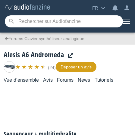
FR
Forums Clavier synthétiseur analogique
Alesis A6 Andromeda
Déposer un avis
(24)
Vue d’ensemble
Avis
Forums
News
Tutoriels
Sequenceur + multitimbralite