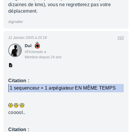
dizaines de kms), vous ne regretterez pas votre
déplacement.
signaler
11 Janvier 2005 à 20:18
#10
Dul
AFicionado·a
Membre depuis 24 ans
Citation :
1 sequenceur + 1 arpégiateur EN MÊME TEMPS
cooool..
Citation :