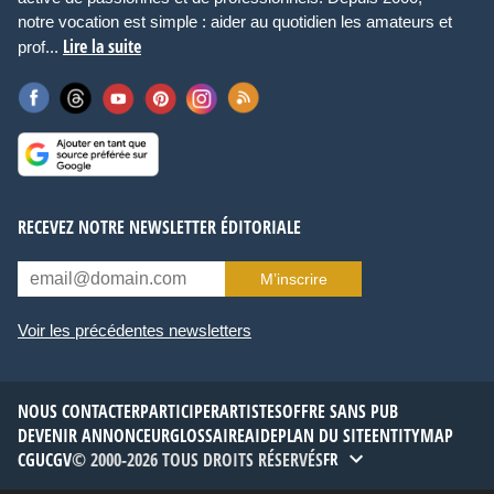
notre vocation est simple : aider au quotidien les amateurs et
Lire la suite
prof...
RECEVEZ NOTRE NEWSLETTER ÉDITORIALE
M’inscrire
Voir les précédentes newsletters
NOUS CONTACTER
PARTICIPER
ARTISTES
OFFRE SANS PUB
DEVENIR ANNONCEUR
GLOSSAIRE
AIDE
PLAN DU SITE
ENTITYMAP
CGU
CGV
© 2000-2026 TOUS DROITS RÉSERVÉS
FR