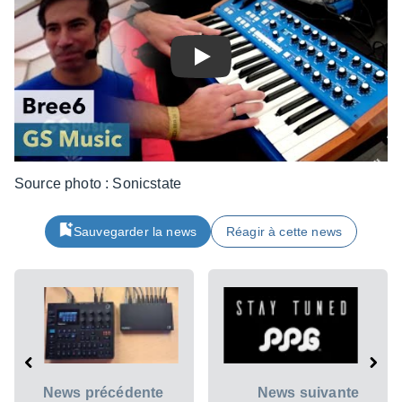
Play
Source photo : Sonics­tate
Sauvegarder la news
Réagir à cette news
News précédente
News suivante