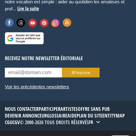
notre vocation est simple : aider au quotidien les amateurs et
Lire la suite
prof...
RECEVEZ NOTRE NEWSLETTER ÉDITORIALE
M’inscrire
Voir les précédentes newsletters
NOUS CONTACTER
PARTICIPER
ARTISTES
OFFRE SANS PUB
DEVENIR ANNONCEUR
GLOSSAIRE
AIDE
PLAN DU SITE
ENTITYMAP
CGU
CGV
© 2000-2026 TOUS DROITS RÉSERVÉS
FR