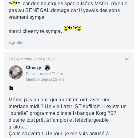
,car des boutiques specialisées MAO il n'yen a
pas au SENEGAL.domage car il yavais des sons
vraiment sympa.
merci cheezy té sympa.
signaler
10 Septembre 2004 à 19:25
#6
Cheezy
Posteur·euse AFfolé·e
Membre depuis 23 ans
Même pas un ami qui aurait un ordi avec une
interface midi ? Un vieil atari ST suffirait. Il existe un
"bundle" programme d'install+banque Korg 707
d'usine tout prêt à l'emploi et téléchargeable
gratos…
Ça te sauverait. Un jour, je me suis amusé à