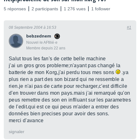
5 réponses
2 participants
1 276 vues
1 follower
08 Septembre 2004 à 16:53
#1
bebzednem
Nouvel·le AFfilié·e
Membre depuis 22 ans
Salut tous les fan's de cette belle machine
j'ai un gros gros probleme;n'ayant pas changé la
batterie de mon Korg,j'ai perdu tous mes sons
.ya
plus rien a part des son bizard qui ne ressemble a
rien.je n'ai pas de carte pour recharger,c'est difficile
d'en trouver dans mon pays.mais j'ai remarqué qu'on
peus remettre des son en inflluant sur les parametres
de l'edit.qui est ce qui peus m'aider a entrer des
données bien precises pour avoir des sons.
merci d'avance
signaler