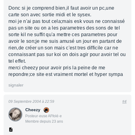
Donc si je comprend bien,il faut avoir un pc,une
carte son avec sortie midi et le sysex.
moi je n'ai pas tout cela;mais esk vous ne connaissé
pas un site ou on a les parametres des sons de tel
sorte kil ne suffit qu'a mettre ces parametres pour
avoir le son;je me suis amusé un jour en partant de
rien,de créer un son mais c'est tres difficile car ne
connaissant pas sur koi on dois agir pour avoir tel ou
tel effet.
merci cheezy pour avoir pris la peine de me
repondre;ce site est vraiment mortel et hyper sympa
signaler
09 Septembre 2004 à 22:59
#4
Cheezy
Posteur·euse AFfolé·e
Membre depuis 23 ans