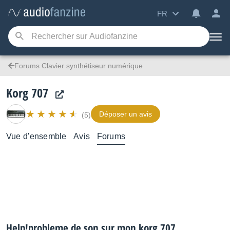
FR
Forums Clavier synthétiseur numérique
Korg 707
Déposer un avis
(5)
Vue d’ensemble
Avis
Forums
Help!probleme de son sur mon korg 707