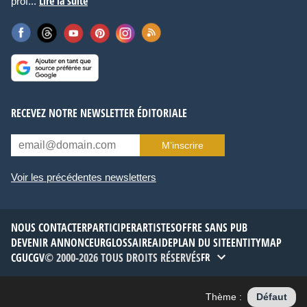
Lire la suite
prof...
RECEVEZ NOTRE NEWSLETTER ÉDITORIALE
M’inscrire
Voir les précédentes newsletters
NOUS CONTACTER
PARTICIPER
ARTISTES
OFFRE SANS PUB
DEVENIR ANNONCEUR
GLOSSAIRE
AIDE
PLAN DU SITE
ENTITYMAP
CGU
CGV
© 2000-2026 TOUS DROITS RÉSERVÉS
FR
Thème :
Défaut