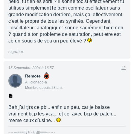
hello, tu t'en es sorti ? il sonne toc si effectivement tu
utilises simplement le pcm comme oscillateur sans
grande modification derriere, mais ça, effectivement,
c'est le propre de tous les synthés. Cependant,
l'oscillateur "analogique" sonne sacrément bien non
? quand à ton probleme de saturation, peut etre est
ce un soucis de vca un peu élevé ?
signaler
15 Septembre 2004 à 16:57
#3
Remote
AFicionado·a
Membre depuis 23 ans
Bah j'ai tjrs ce pb... enfin un peu, car je baisse
vraiment bcp les vca... et ce, avec bcp de patch...
meme ceux d'usine...
- -- ---===|||[ 0 - 0 ]|||===--- -- -