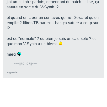
j'ai un ptit pb : parfois, dependant du patch utilise, ça
sature en sortie du V-Synth !?
et quand on creer un son avec genre : 2osc. et qu'on
empile 2 filtres TB par ex. - bah ça sature a coup sur
!?
est-ce "normale" ? ou bien je suis un cas isolé ? et
que mon V-Synth a un bleme
merci
- -- ---===|||[ 0 - 0 ]|||===--- -- -
signaler