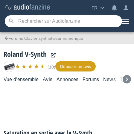
FR
Forums Clavier synthétiseur numérique
Roland V-Synth
Déposer un avis
(10)
Vue d’ensemble
Avis
Annonces
Forums
News
Tutori
Saturation en sortie avec le V-Synth