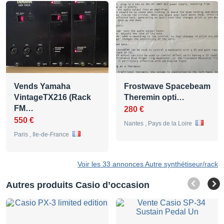
Vends Yamaha
Frostwave Spacebeam
VintageTX216 (Rack
Theremin opti…
FM…
280 €
550 €
Nantes , Pays de la Loire
Paris , Ile-de-France
Voir les 33 annonces Autre synthétiseur/rack
Autres produits Casio d’occasion