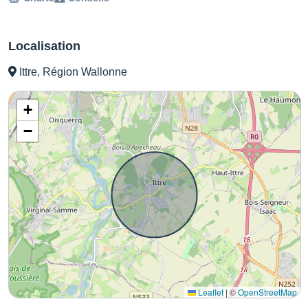
Localisation
Ittre, Région Wallonne
+
−
Leaflet
|
©
OpenStreetMap