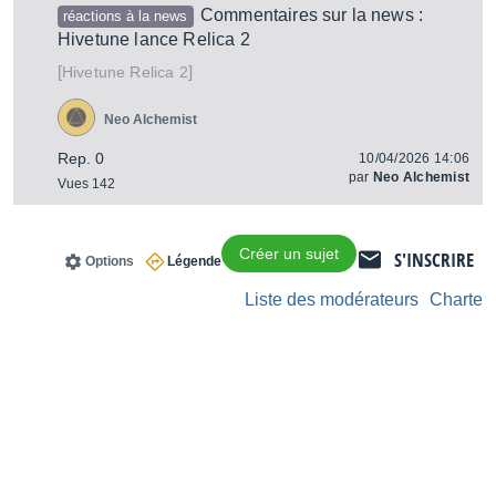
Commentaires sur la news :
réactions à la news
Hivetune lance Relica 2
[
]
Relica 2
Hivetune
Neo Alchemist
Rep. 0
10/04/2026 14:06
par
Neo Alchemist
Vues 142
Créer un sujet
S'INSCRIRE
Options
Légende
Liste des modérateurs
Charte