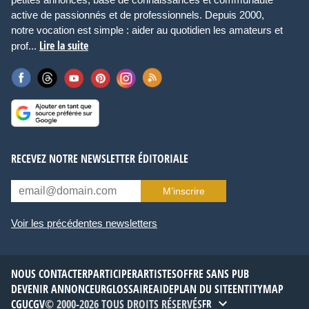
active de passionnés et de professionnels. Depuis 2000,
notre vocation est simple : aider au quotidien les amateurs et
Lire la suite
prof...
RECEVEZ NOTRE NEWSLETTER ÉDITORIALE
M’inscrire
Voir les précédentes newsletters
NOUS CONTACTER
PARTICIPER
ARTISTES
OFFRE SANS PUB
DEVENIR ANNONCEUR
GLOSSAIRE
AIDE
PLAN DU SITE
ENTITYMAP
CGU
CGV
© 2000-2026 TOUS DROITS RÉSERVÉS
FR