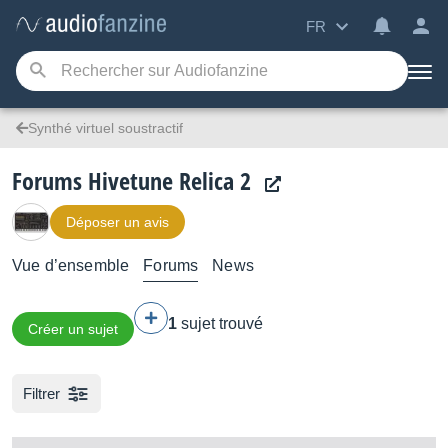
FR
Synthé virtuel soustractif
Forums Hivetune Relica 2
Déposer un avis
Vue d’ensemble
Forums
News
1
sujet trouvé
Créer un sujet
Filtrer