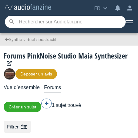
FR
Synthé virtuel soustractif
Forums PinkNoise Studio Maia Synthesizer
Déposer un avis
Vue d’ensemble
Forums
1
sujet trouvé
Créer un sujet
Filtrer