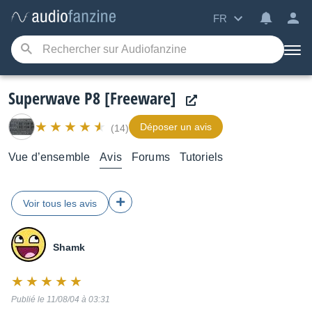
FR
Superwave P8 [Freeware]
Déposer un avis
(14)
Vue d’ensemble
Avis
Forums
Tutoriels
Voir tous les avis
Shamk
Note
:
Publié le 11/08/04 à 03:31
10