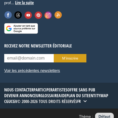
Lire la suite
prof...
RECEVEZ NOTRE NEWSLETTER ÉDITORIALE
M’inscrire
Voir les précédentes newsletters
NOUS CONTACTER
PARTICIPER
ARTISTES
OFFRE SANS PUB
DEVENIR ANNONCEUR
GLOSSAIRE
AIDE
PLAN DU SITE
ENTITYMAP
CGU
CGV
© 2000-2026 TOUS DROITS RÉSERVÉS
FR
Thème :
Défaut